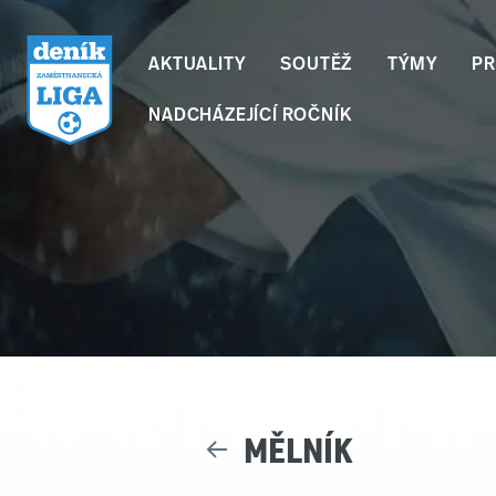
AKTUALITY
SOUTĚŽ
TÝMY
PR
NADCHÁZEJÍCÍ ROČNÍK
Skip
to
content
MĚLNÍK